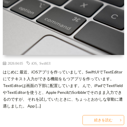
2026.04.05
iOS
,
SwiftUI
はじめに 最近、iOSアプリを作っていまして。SwiftUIでTextEditor
にてテキスト入力ができる機能をもつアプリを作っています。
TextEditorは画面の下部に配置しています。 んで、iPadでTextField
やTextEditorを使うと、Apple PencilのScribbleでそのまま入力でき
るのですが、 それを試していたときに、ちょっとおかしな挙動に遭
遇しました。 App […]
続きを読む