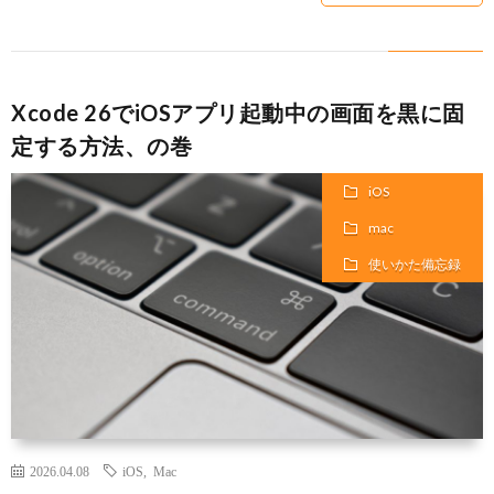
Xcode 26でiOSアプリ起動中の画面を黒に固
定する方法、の巻
iOS
mac
使いかた備忘録
2026.04.08
iOS
,
Mac