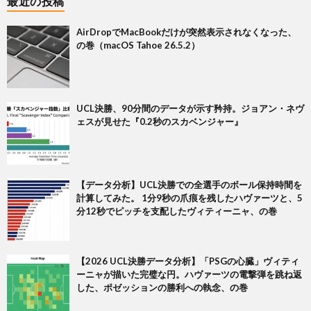
最近の投稿
AirDropでMacBookだけが突然表示されなくなった、
の巻（macOS Tahoe 26.5.2）
UCL決勝、90分間のデータが示す矜持。ジョアン・ネヴ
ェスが見せた『0.2秒のスカベンジャー』
【データ分析】UCL決勝での全選手のボール保持時間を
計算してみた。 1分9秒の爪痕を残したハヴァーツと、5
分12秒でピッチを支配したヴィティーニャ、の巻
【2026 UCL決勝データ分析】「PSGの心臓」ヴィティ
ーニャが描いた完璧な円。ハヴァーツの電撃弾を跳ね返
した、ポゼッションの勝利への執念、の巻