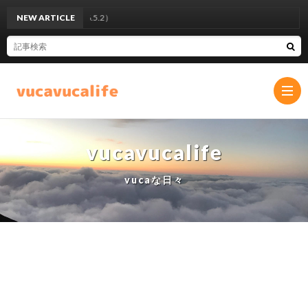
NEW ARTICLE
Ai
vucavucalife
プ
vucaな日々
ラ
お
イ
問
バ
い