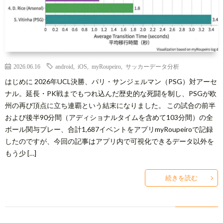
2026.06.16
android
,
iOS
,
myRoupeiro
,
サッカーデータ分析
はじめに 2026年UCL決勝、パリ・サンジェルマン（PSG）対アーセ
ナル。延長・PK戦までもつれ込んだ歴史的な死闘を制し、PSGが欧
州の再び頂点に立ち連覇という結末になりました。 この試合の前半
および後半90分間（アディショナルタイムを含めて103分間）の全
ボール関与プレー、合計1,687イベントをアプリmyRoupeiroで記録
したのですが、今回の記事はアプリ内で可視化できるデータ以外を
もう少 […]
続きを読む