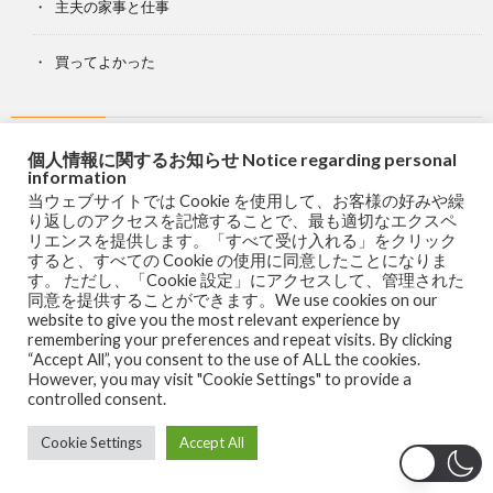
主夫の家事と仕事
買ってよかった
個人情報に関するお知らせ Notice regarding personal
information
1分足
android
Backtesting.py
boot camp
boxplot
当ウェブサイトでは Cookie を使用して、お客様の好みや繰
り返しのアクセスを記憶することで、最も適切なエクスペ
リエンスを提供します。「すべて受け入れる」をクリック
candlestick
COVID-19
dash
DataFrame
すると、すべての Cookie の使用に同意したことになりま
す。 ただし、「Cookie 設定」にアクセスして、管理された
同意を提供することができます。We use cookies on our
DatetimeIndex
Excel
Excel for mac
FIT
website to give you the most relevant experience by
remembering your preferences and repeat visits. By clicking
“Accept All”, you consent to the use of ALL the cookies.
However, you may visit "Cookie Settings" to provide a
googleカレンダー
iOS
iPad
iphone
javascript
controlled consent.
Cookie Settings
Accept All
Jupyter notebook
kivy
Mac
mplfinance