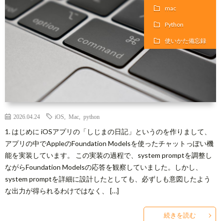
mac
Python
使いかた備忘録
2026.04.24
iOS
,
Mac
,
python
1. はじめに iOSアプリの「しじまの日記」というのを作りまして、
アプリの中でAppleのFoundation Modelsを使ったチャットっぽい機
能を実装しています。 この実装の過程で、system promptを調整し
ながらFoundation Modelsの応答を観察していました。しかし、
system promptを詳細に設計したとしても、必ずしも意図したよう
な出力が得られるわけではなく、 […]
続きを読む