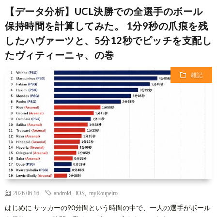
【データ分析】UCL決勝での全選手のボール
保持時間を計算してみた。 1分9秒の爪痕を残
したハヴァーツと、5分12秒でピッチを支配し
たヴィティーニャ、の巻
雑記
2026.06.16
android
,
iOS
,
myRoupeiro
はじめに サッカーの90分間という時間の中で、一人の選手がボール