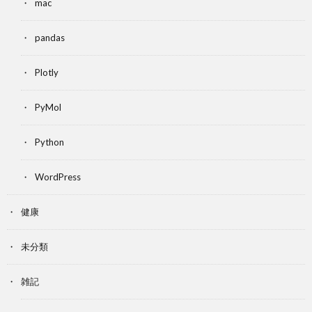
mac
pandas
Plotly
PyMol
Python
WordPress
健康
未分類
雑記