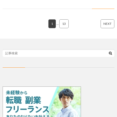
1
…
13
NEXT