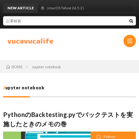
なくなった、の巻（macOS Tahoe 26.5.2）
NEW ARTICLE
Jupyter notebook
HOME
プ
Jupyter notebook
ラ
お
イ
問
PythonのBacktesting.pyでバックテストを実
施したときのメモの巻
バ
い
Python