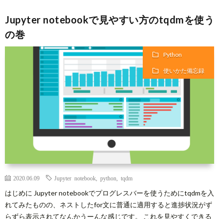
Jupyter notebookで見やすい方のtqdmを使う
事
の巻
項
Python
使いかた備忘録
2020.06.09
Jupyter notebook
,
python
,
tqdm
はじめに Jupyter notebookでプログレスバーを使うためにtqdmを入
れてみたものの、ネストしたfor文に普通に適用すると進捗状況がず
らずら表示されてなんかうーんな感じです。 これを見やすくできる