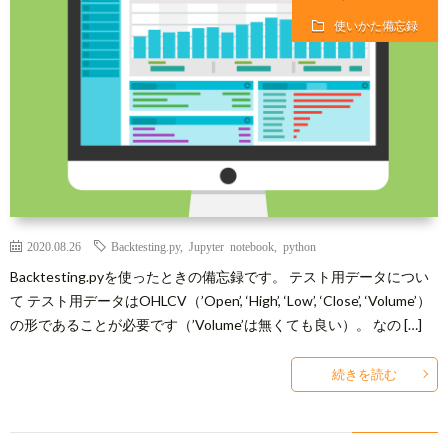
シ
合
使いかた備忘録
ー
わ
ポ
せ
リ
シ
2020.08.26
Backtesting.py
,
Jupyter notebook
,
python
Backtesting.pyを使ったときの備忘録です。 テスト用データについ
ー
て テスト用データはOHLCV（’Open’, ‘High’, ‘Low’, ‘Close’, ‘Volume’）
の形であることが必要です（’Volume’は無くても良い）。 なの […]
と
続きを読む
免
責