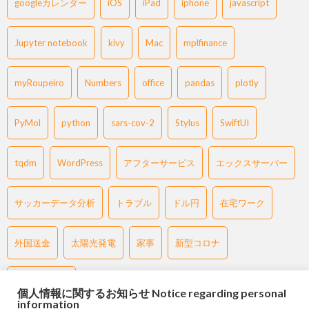
googleカレンダー
iOS
iPad
iphone
javascript
Jupyter notebook
kivy
Mac
mplfinance
myRoupeiro
Numbers
office
pandas
plotly
PyMol
python
sars-cov-2
Stylus
SwiftUI
tqdm
WordPress
アフターサービス
エックスサーバー
サッカーデータ分析
トラブル
ドル円
在宅ワーク
外国送金
太陽光発電
家事
新型コロナ
過去チャート
個人情報に関するお知らせ Notice regarding personal
information