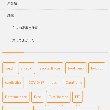
未分類
雑記
主夫の家事と仕事
買ってよかった
1分足
android
Backtesting.py
boot camp
boxplot
candlestick
COVID-19
dash
DataFrame
DatetimeIndex
Excel
Excel for mac
FIT