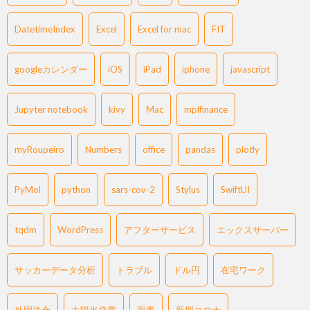
DatetimeIndex
Excel
Excel for mac
FIT
googleカレンダー
iOS
iPad
iphone
javascript
Jupyter notebook
kivy
Mac
mplfinance
myRoupeiro
Numbers
office
pandas
plotly
PyMol
python
sars-cov-2
Stylus
SwiftUI
tqdm
WordPress
アフターサービス
エックスサーバー
サッカーデータ分析
トラブル
ドル円
在宅ワーク
外国送金
太陽光発電
家事
新型コロナ