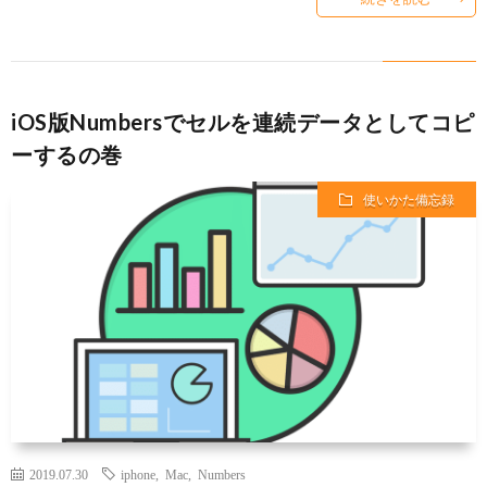
事
項
iOS版Numbersでセルを連続データとしてコピ
ーするの巻
使いかた備忘録
2019.07.30
iphone
,
Mac
,
Numbers