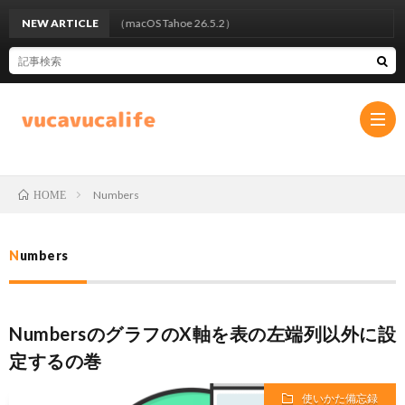
った、の巻（macOS Tahoe 26.5.2）
NEW ARTICLE
Numbers
HOME
プ
Numbers
ラ
お
イ
問
NumbersのグラフのX軸を表の左端列以外に設
定するの巻
バ
い
使いかた備忘録