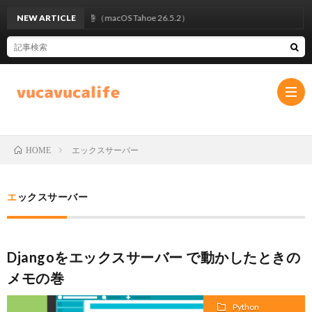
くなった、の巻（macOS Tahoe 26.5.2）
NEW ARTICLE
エックスサーバー
HOME
プ
エックスサーバー
ラ
お
イ
問
Djangoをエックスサーバー で動かしたときの
メモの巻
バ
い
Python