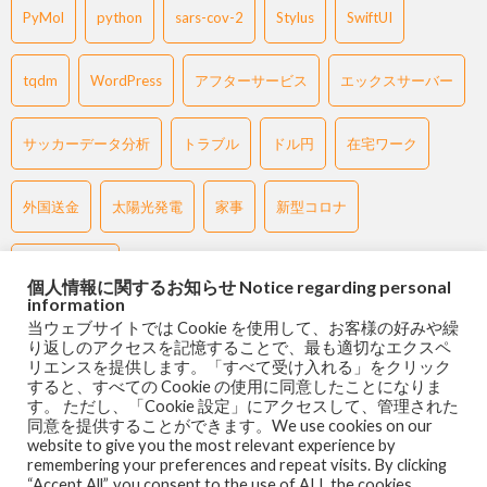
PyMol
python
sars-cov-2
Stylus
SwiftUI
tqdm
WordPress
アフターサービス
エックスサーバー
サッカーデータ分析
トラブル
ドル円
在宅ワーク
外国送金
太陽光発電
家事
新型コロナ
過去チャート
個人情報に関するお知らせ Notice regarding personal
information
当ウェブサイトでは Cookie を使用して、お客様の好みや繰
り返しのアクセスを記憶することで、最も適切なエクスペ
リエンスを提供します。「すべて受け入れる」をクリック
すると、すべての Cookie の使用に同意したことになりま
す。 ただし、「Cookie 設定」にアクセスして、管理された
Back to Top
同意を提供することができます。We use cookies on our
website to give you the most relevant experience by
remembering your preferences and repeat visits. By clicking
“Accept All”, you consent to the use of ALL the cookies.