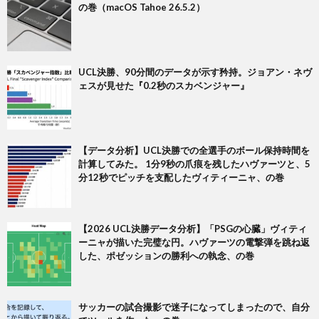
の巻（macOS Tahoe 26.5.2）
UCL決勝、90分間のデータが示す矜持。ジョアン・ネヴ
ェスが見せた『0.2秒のスカベンジャー』
【データ分析】UCL決勝での全選手のボール保持時間を
計算してみた。 1分9秒の爪痕を残したハヴァーツと、5
分12秒でピッチを支配したヴィティーニャ、の巻
【2026 UCL決勝データ分析】「PSGの心臓」ヴィティ
ーニャが描いた完璧な円。ハヴァーツの電撃弾を跳ね返
した、ポゼッションの勝利への執念、の巻
サッカーの試合撮影で迷子になってしまったので、自分