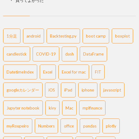
買ってよかった
1分足
android
Backtesting.py
boot camp
boxplot
candlestick
COVID-19
dash
DataFrame
DatetimeIndex
Excel
Excel for mac
FIT
googleカレンダー
iOS
iPad
iphone
javascript
Jupyter notebook
kivy
Mac
mplfinance
myRoupeiro
Numbers
office
pandas
plotly