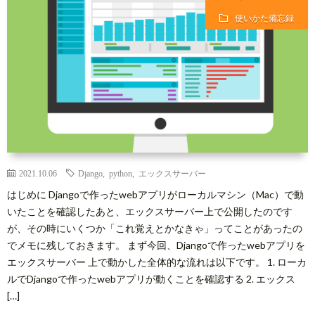
シ
合
使いかた備忘録
ー
わ
ポ
せ
リ
シ
2021.10.06
Django
,
python
,
エックスサーバー
はじめに Djangoで作ったwebアプリがローカルマシン（Mac）で動
ー
いたことを確認したあと、エックスサーバー上で公開したのです
が、その時にいくつか「これ覚えとかなきゃ」ってことがあったの
と
でメモに残しておきます。 まず今回、Djangoで作ったwebアプリを
エックスサーバー 上で動かした全体的な流れは以下です。 1. ローカ
免
ルでDjangoで作ったwebアプリが動くことを確認する 2. エックス
[…]
責