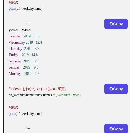
#確認
print
(
df_weekdayname
)
Copy
                   km

y
-
m
-
d     y
-
m
-
Tuesday
2019
11.7
Wednesday
2019
12.4
Thursday
2019
8.7
Friday
2019
14.8
Saturday
2019
3.0
Sunday
2019
9.5
Monday
2019
1.3
Copy
#index名をわかりやすいものに変更。
df_weekdayname
.
index
.
names 
=
[
'weekday'
,
'year'
]
#確認
print
(
df_weekdayname
)
Copy
                   km
