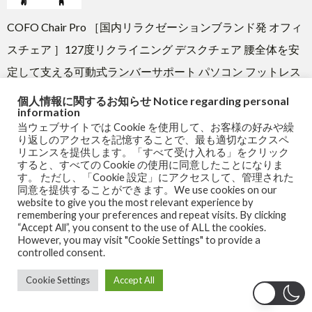
COFO Chair Pro ［国内リラクゼーションブランド発 オフィ
スチェア ］127度リクライニング デスクチェア 腰全体を安
定して支える可動式ランバーサポート パソコン フットレス
ト付き ワーク ゲーム
個人情報に関するお知らせ Notice regarding personal
information
当ウェブサイトでは Cookie を使用して、お客様の好みや繰
り返しのアクセスを記憶することで、最も適切なエクスペ
リエンスを提供します。「すべて受け入れる」をクリック
すると、すべての Cookie の使用に同意したことになりま
す。 ただし、「Cookie 設定」にアクセスして、管理された
同意を提供することができます。We use cookies on our
website to give you the most relevant experience by
remembering your preferences and repeat visits. By clicking
“Accept All”, you consent to the use of ALL the cookies.
myRoupeiro - サッカーの
However, you may visit "Cookie Settings" to provide a
試合記録と分析
controlled consent.
Cookie Settings
Accept All