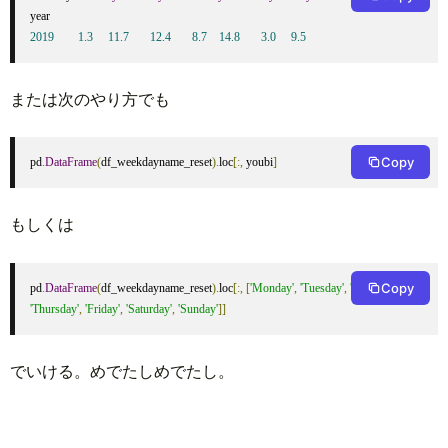
2019
1.3
11.7
12.4
8.7
14.8
3.0
9.5
または次のやり方でも
Copy
pd
.
DataFrame
(
df_weekdayname_reset
).
loc
[:,
 youbi
]
もしくは
Copy
pd
.
DataFrame
(
df_weekdayname_reset
).
loc
[:,
[
'Monday'
,
'Tuesday'
,
'Wednesday'
,
'Thursday'
,
'Friday'
,
'Saturday'
,
'Sunday'
]]
でいける。めでたしめでたし。