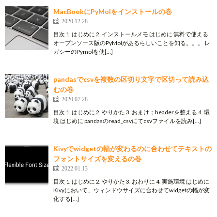
MacBookにPyMolをインストールの巻
2020.12.28
目次 1. はじめに 2. インストールメモ はじめに 無料で使える
オープンソース版のPyMolがあるらしいことを知る。。。 レ
ガシーのPymolを使[…]
pandasでcsvを複数の区切り文字で区切って読み込
むの巻
2020.07.28
目次 1. はじめに 2. やりかた 3. おまけ；headerを整える 4. 環
境 はじめに pandasのread_csvにてcsvファイルを読み[…]
Kivyでwidgetの幅が変わるのに合わせてテキストの
フォントサイズを変えるの巻
2022.01.13
目次 1. はじめに 2. やりかた 3. おわりに 4. 実施環境 はじめに
Kivyにおいて、ウィンドウサイズに合わせてwidgetの幅が変
化する[…]