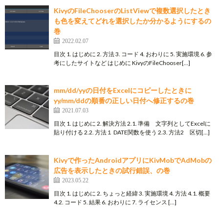
KivyのFileChooserのListViewで複数選択したとき
も色を変えてどれを選択したか分かるようにするの
巻
2022.02.07
目次 1. はじめに 2. 方法 3. コード 4. おわりに 5. 実施環境 6. 参
考にしたサイトなど はじめに KivyのFileChooser[…]
mm/dd/yyの日付をExcelにコピーしたときに
yy/mm/ddの順番の正しい日付へ修正するの巻
2021.07.03
目次 1. はじめに 2. 解決方法 2.1. 準備 文字列としてExcelに
貼り付ける 2.2. 方法１ DATE関数を使う 2.3. 方法2 区切[…]
Kivyで作ったAndroidアプリにKivMobでAdMobの
広告を表示したときの試行錯誤、の巻
2023.05.22
目次 1. はじめに 2. ちょっと経緯 3. 実施環境 4. 方法 4.1. 概要
4.2. コード 5. 結果 6. おわりに 7. ライセンス […]