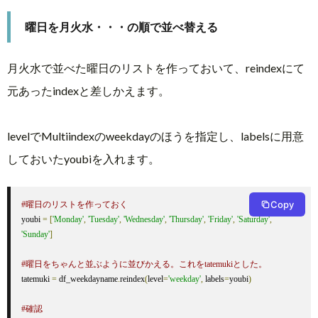
曜日を月火水・・・の順で並べ替える
月火水で並べた曜日のリストを作っておいて、reindexにて
元あったindexと差しかえます。
levelでMultiindexのweekdayのほうを指定し、labelsに用意
しておいたyoubiを入れます。
Copy
#曜日のリストを作っておく
youbi 
=
[
'Monday'
,
'Tuesday'
,
'Wednesday'
,
'Thursday'
,
'Friday'
,
'Saturday'
,
'Sunday'
]
#曜日をちゃんと並ぶように並びかえる。これをtatemukiとした。
tatemuki 
=
 df_weekdayname
.
reindex
(
level
=
'weekday'
,
 labels
=
youbi
)
#確認