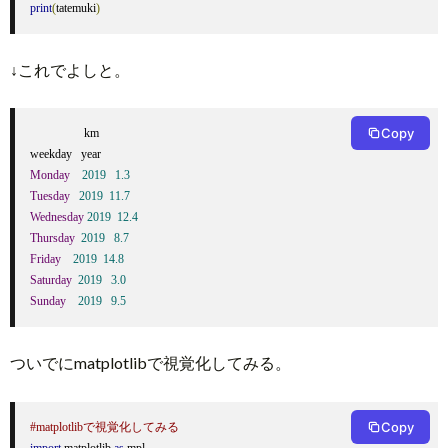
print
(
tatemuki
)
↓これでよしと。
Copy
                  km

Monday
2019
1.3
Tuesday
2019
11.7
Wednesday
2019
12.4
Thursday
2019
8.7
Friday
2019
14.8
Saturday
2019
3.0
Sunday
2019
9.5
ついでにmatplotlibで視覚化してみる。
Copy
#matplotlibで視覚化してみる
import
 matplotlib 
as