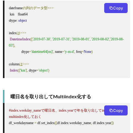
Copy
dateframe
の列のデータ型>>>
 km    float64

dtype
:
object
index
は>>>
DatetimeIndex
([
'2019-07-30'
,
'2019-07-31'
,
'2019-08-01'
,
'2019-08-02'
,
'2019-08-
03'
],
              dtype
=
'datetime64[ns]'
,
 name
=
'y-m-d'
,
 freq
=
None
)
column
は>>>
Index
([
'km'
],
 dtype
=
'object'
)
曜日名を取り出してMultiindex化する
Copy
#index.weekday_nameで曜日名、index.yearで年を取り出してindexとし、
multiindex化しておく
df_weekdayname 
=
 df
.
set_index
([
df
.
index
.
weekday_name
,
 df
.
index
.
year
])