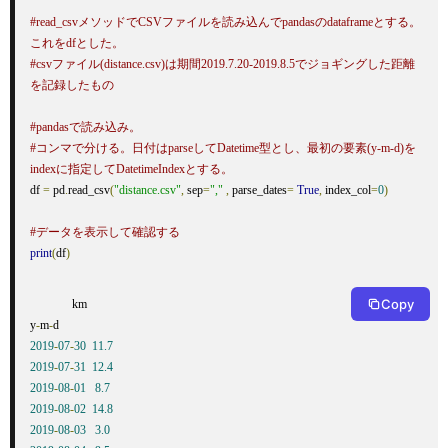
#read_csvメソッドでCSVファイルを読み込んでpandasのdataframeとする。
これをdfとした。
#csvファイル(distance.csv)は期間2019.7.20-2019.8.5でジョギングした距離
を記録したもの
#pandasで読み込み。
#コンマで分ける。日付はparseしてDatetime型とし、最初の要素(y-m-d)を
indexに指定してDatetimeIndexとする。
df 
=
 pd
.
read_csv
(
"distance.csv"
,
 sep
=
","
,
 parse_dates
=
True
,
 index_col
=
0
)
#データを表示して確認する
print
(
df
)
Copy
              km

y
-
m
-
2019
-
07
-
30
11.7
2019
-
07
-
31
12.4
2019
-
08
-
01
8.7
2019
-
08
-
02
14.8
2019
-
08
-
03
3.0