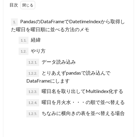
目次
事
PandasのDataFrameでDatetimeIndexから取得し
1.
た曜日を曜日順に並べる方法のメモ
項
経緯
1.1.
やり方
1.2.
データ読み込み
1.2.1.
とりあえずpandasで読み込んで
1.2.2.
DataFrameにします
曜日名を取り出してMultiindex化する
1.2.3.
曜日を月火水・・・の順で並べ替える
1.2.4.
ちなみに横向きの表を並べ替える場合
1.2.5.