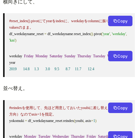
横向きにして、
Copy
#reset_index().pivotにてyearをindexに、weekdayをcolumnに振り直す。kmは
valuesのまま。
df_weekdayname_reset 
=
 df_weekdayname
.
reset_index
().
pivot
(
'year'
,
'weekday'
,
'km'
)
Copy
weekday  
Friday
Monday
Saturday
Sunday
Thursday
Tuesday
Wednesday
2019
14.8
1.3
3.0
9.5
8.7
11.7
12.4
並べ替え。
Copy
#reindexを使用して、先ほど用意しておいたyoubiに差し替え。横向き（行
方向）なのでaxis=1を指定。
yokomuki 
=
 df_weekdayname_reset
.
reindex
(
youbi
,
 axis
=
1
)
Copy
weekday  
Monday
Tuesday
Wednesday
Thursday
Friday
Saturday
Sunday