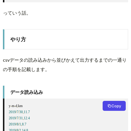
っていう話。
やり方
csvデータの読み込みから並びかえて出力するまでの一通り
の手順を記載します。
データ読み込み
Copy
y
-
m
-
d
,
2019
/
7
/
30
,
11.7
2019
/
7
/
31
,
12.4
2019
/
8
/
1
,
8.7
2019
/
8
/
2
,
14.8